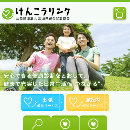
出 張
施設内
健診サービス
健診サービス